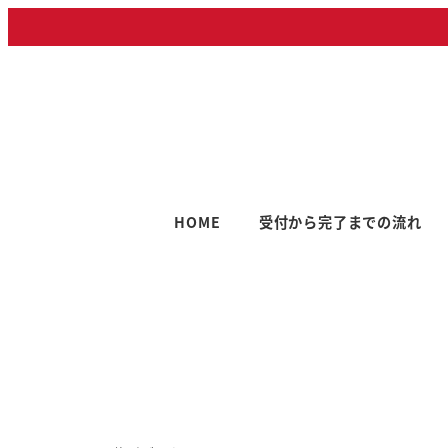
メ
イ
ン
コ
ン
テ
ン
ツ
HOME
受付から完了までの流れ
へ
移
動