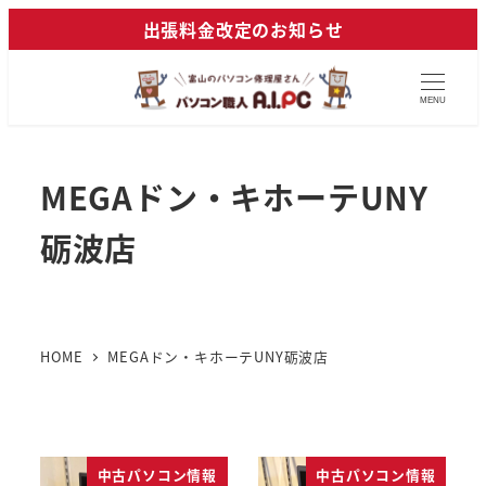
メ
出張料金改定のお知らせ
イ
ン
MENU
コ
ン
テ
MEGAドン・キホーテUNY
ン
ツ
砺波店
へ
移
動
HOME
MEGAドン・キホーテUNY砺波店
中古パソコン情報
中古パソコン情報