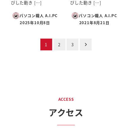
びした動き […]
びした動き […]
パソコン職人 A.I.PC
パソコン職人 A.I.PC
2025年10月8日
2021年8月21日
投稿日
投稿日
投
1
2
3
稿
の
ペ
ー
ACCESS
ジ
アクセス
送
り