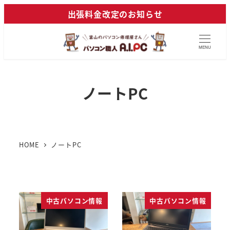
メ
出張料金改定のお知らせ
イ
ン
MENU
コ
ン
テ
ノートPC
ン
ツ
へ
移
HOME
ノートPC
動
中古パソコン情報
中古パソコン情報