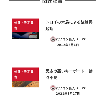
関連記事
トロイの木馬による強制再
修理・設定事
例
起動
パソコン職人 A.I.PC
2012年8月6日
投稿日
反応の悪いキーボード 接
修理・設定事
例
点不良
パソコン職人 A.I.PC
2021年8月17日
投稿日